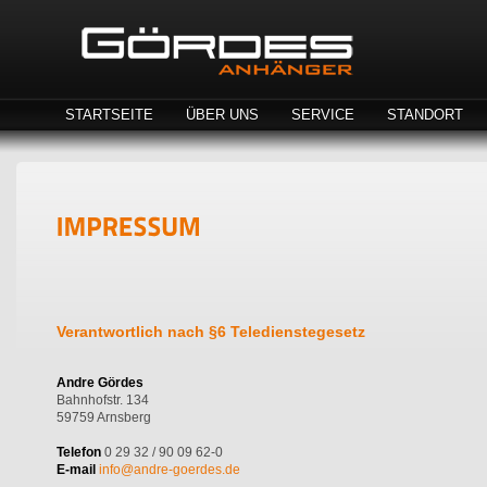
STARTSEITE
ÜBER UNS
SERVICE
STANDORT
Verantwortlich nach §6 Teledienstegesetz
Andre Gördes
Bahnhofstr. 134
59759 Arnsberg
Telefon
0 29 32 / 90 09 62-0
E-mail
info@andre-goerdes.de